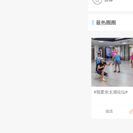
最热圈圈
#我爱东太湖论坛#
侃话