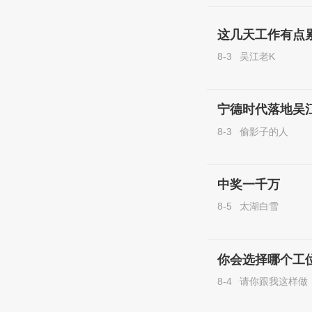
这几天工作有点
8-3
吴江老K
宁德时代落地吴
8-3
偷影子的人
中奖一千万
8-5
太湖白雪
你会选择哪个工
8-4
请你跟我这样做