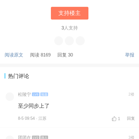
支持楼主
3
人支持
阅读原文
阅读 8169
回复 30
举报
热门评论
松陵宁
2楼
LV8
知县
至少同步上了
8-5 09:54 · 江苏
回复
1
团团在
3楼
LV2
路人