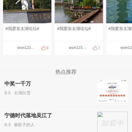
#我爱东太湖论坛#
#我爱东太湖论坛#
#我爱东太湖
wsm123456
wsm123456
8
7
热点推荐
中奖一千万
8-5
太湖白雪
宁德时代落地吴江了
8-3
偷影子的人