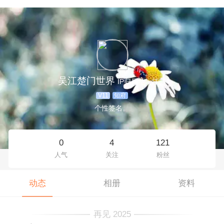
吴江楚门世界
IP归属地：江苏
V11
知府
个性签名。
0
4
121
人气
关注
粉丝
动态
相册
资料
再见 2025