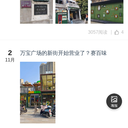
3057阅读
4
2
万宝广场的新街开始营业了？赛百味
11月