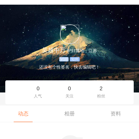
吴越中万
IP归属地：江苏
V10
知州
还没有个性签名，快去编辑吧！
0
0
2
人气
关注
粉丝
动态
相册
资料