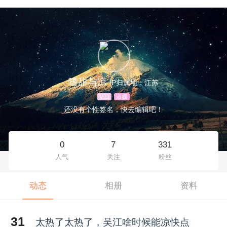
嗜甜与凉
IP归属地：江苏
V11
淑媛
还没有个性签名，快去编辑吧！
0
7
331
人气
关注
粉丝
动态
相册
资料
31
太热了太热了，吴江啥时候能凉快点