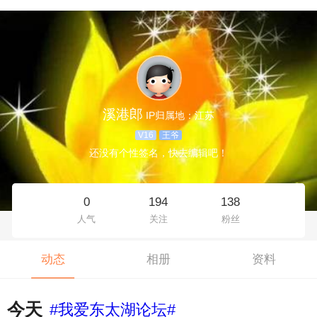
溪港郎
IP归属地：江苏
V16
王爷
还没有个性签名，快去编辑吧！
0
194
138
人气
关注
粉丝
动态
相册
资料
今天
#我爱东太湖论坛#