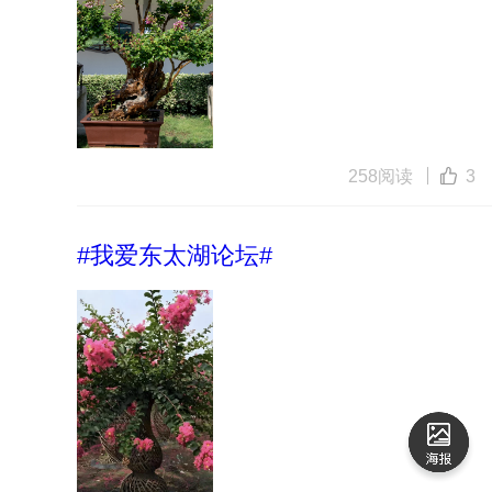
258阅读
3
#我爱东太湖论坛#