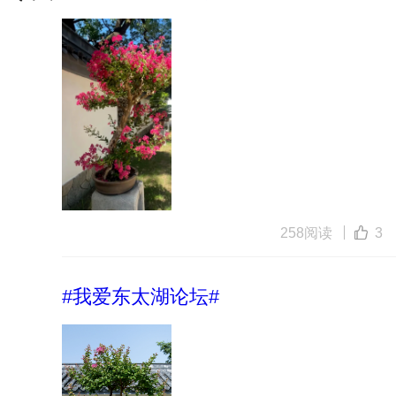
258阅读
3
#我爱东太湖论坛#