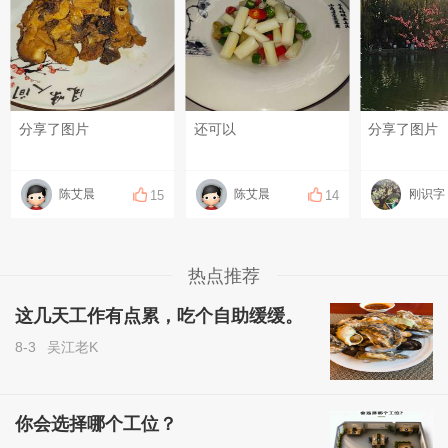
分享了图片
还可以
分享了图片
陈艾晨
陈艾晨
刚识字
15
14
热点推荐
这几天工作有点累，吃个自助缓缓。
8-3
吴江老K
你会选择哪个工位？