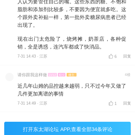
人认为要管住自己的嘴。这些东西的糖、不饱和
脂肪和添加剂比较多，不要因为便宜就多吃。这
个跟外卖补贴一样，第一批外卖糖尿病患者已经
出现了。
现在出门太危险了，烧烤摊，奶茶店，各种促
销，全是诱惑，连汽车都成了快消品。
7-31 14:43 · 江苏
回复
6
请你跟我这样做
4楼
LV12
昭仪
楼主
近几年山姆的品控越来越弱，只不过今年又做了
几件更加离谱的事情
7-31 14:49 · 江苏
回复
1
打开
东太湖论坛 APP
,查看全部34条评论