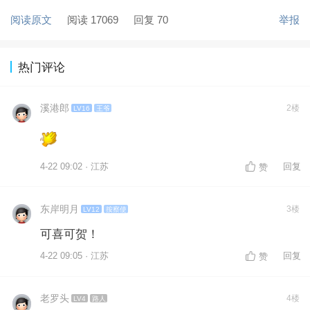
阅读原文
阅读 17069
回复 70
举报
热门评论
溪港郎
2楼
LV16
王爷
4-22 09:02 · 江苏
回复
赞
东岸明月
3楼
LV12
按察使
可喜可贺！
4-22 09:05 · 江苏
回复
赞
老罗头
4楼
LV4
路人