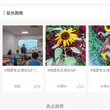
最热圈圈
#我爱东太湖论坛#《联团社区暑托班三》非遗农民画 以画传情，遇见农民画
#我爱东太湖论坛#
#我爱东太湖
侃话
白雪zs
白雪zs
4
4
热点推荐